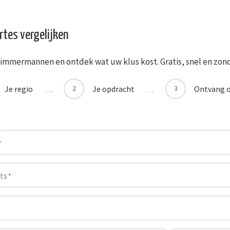
rtes vergelijken
 timmermannen en ontdek wat uw klus kost. Gratis, snel en zond
Je regio
Je opdracht
Ontvang o
2
3
*
ts
*