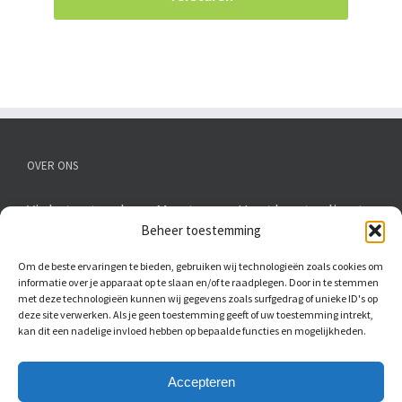
OVER ONS
Via het netwerk van Maarten van Hout komt u direct
Beheer toestemming
in contact met keukenspecialisten en
timmerbedrijven bij u uit de regio. Ruim 15 jaar
Om de beste ervaringen te bieden, gebruiken wij technologieën zoals cookies om
ervaring, vakwerk tegen aantrekkelijke prijzen.
informatie over je apparaat op te slaan en/of te raadplegen. Door in te stemmen
met deze technologieën kunnen wij gegevens zoals surfgedrag of unieke ID's op
deze site verwerken. Als je geen toestemming geeft of uw toestemming intrekt,
kan dit een nadelige invloed hebben op bepaalde functies en mogelijkheden.
Accepteren