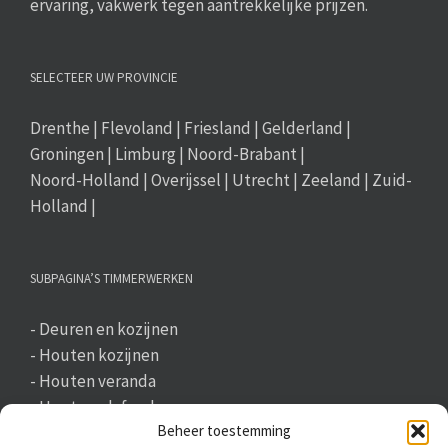
ervaring, vakwerk tegen aantrekkelijke prijzen.
SELECTEER UW PROVINCIE
Drenthe
|
Flevoland
|
Friesland
|
Gelderland
|
Groningen
|
Limburg
|
Noord-Brabant
|
Noord-Holland
|
Overijssel
|
Utrecht
|
Zeeland
|
Zuid-
Holland
|
SUBPAGINA’S TIMMERWERKEN
-
Deuren en kozijnen
-
Houten kozijnen
-
Houten veranda
-
Houten plafonds
Beheer toestemming
-
Trappen