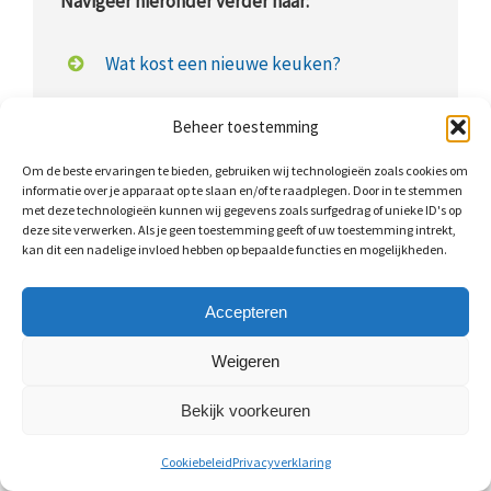
Navigeer hieronder verder naar:
Wat kost een nieuwe keuken?
Prijstabel: nieuwe keuken
Beheer toestemming
Nieuwe keuken plaatsen: kosten
Om de beste ervaringen te bieden, gebruiken wij technologieën zoals cookies om
informatie over je apparaat op te slaan en/of te raadplegen. Door in te stemmen
met deze technologieën kunnen wij gegevens zoals surfgedrag of unieke ID's op
Keuken vervangen: mogelijkheden
deze site verwerken. Als je geen toestemming geeft of uw toestemming intrekt,
kan dit een nadelige invloed hebben op bepaalde functies en mogelijkheden.
Keukens op maat
Keuken op maat: kosten
Accepteren
Weigeren
Bekijk voorkeuren
Wat kost een nieuwe keuken?
Cookiebeleid
Privacyverklaring
Wat nieuwe keukens kosten, is natuurlijk afhankelijk