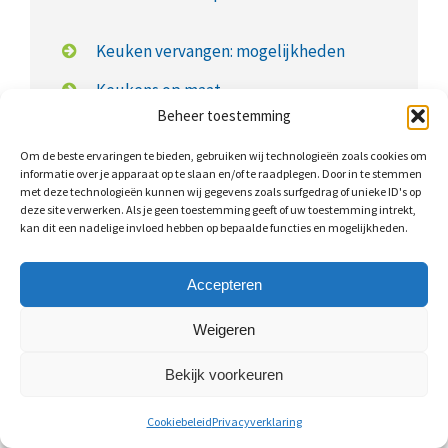
Keuken vervangen: mogelijkheden
Keukens op maat
Beheer toestemming
Keuken op maat: kosten
Om de beste ervaringen te bieden, gebruiken wij technologieën zoals cookies om
informatie over je apparaat op te slaan en/of te raadplegen. Door in te stemmen
met deze technologieën kunnen wij gegevens zoals surfgedrag of unieke ID's op
deze site verwerken. Als je geen toestemming geeft of uw toestemming intrekt,
kan dit een nadelige invloed hebben op bepaalde functies en mogelijkheden.
Wat kost een nieuwe keuken?
Accepteren
Een keukenrenovatie is al uit te voeren vanaf
€350,-
.
Keukens op maat zijn iets duurder. Voor een
Weigeren
eenvoudige keuken moet u rekening houden met
Bekijk voorkeuren
ongeveer
€3.000,- tot €5.500,-
. Hierbij gaat het om een
relatief kleine keuken en merkloze
Cookiebeleid
Privacyverklaring
keukenapparatuur.