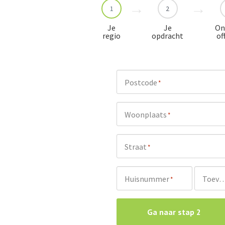
1
2
Je
Je
On
regio
opdracht
of
Postcode
*
Woonplaats
*
Straat
*
Huisnummer
Toevoeg
*
Ga naar stap 2