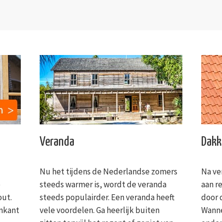
Veranda
Dakk
Nu het tijdens de Nederlandse zomers
Na ve
e
steeds warmer is, wordt de veranda
aan r
out.
steeds populairder. Een veranda heeft
door 
enkant
vele voordelen. Ga heerlijk buiten
Wanne