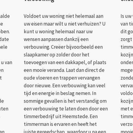
aalde
Voldoet uw woning niet helemaal aan
Is uw
de
uw eisen maar wilt u niet verhuizen? U
van t
bben.
kunt u woning helemaal naar uw
dit g
date
wensen aanpassen dankzij een
zorgt
hele
verbouwing. Creëer bijvoorbeeld een
timme
slaapkamer op zolder door het
kozij
 u van
toevoegen van een dakkapel, of plaats
onder
en
een mooie veranda. Laat dan direct de
mogel
t
oude vloeren en trappen vervangen
zonde
door nieuwe. Een verbouwing kan veel
verva
tijd en energie in beslag nemen. In
voldo
de
sommige gevallen is het verstandig om
kozijn
uten
een verbouwing te laten doen door een
met e
n
timmerbedrijf uit Heemstede. Een
timme
timmerman is ervaren en heeft het
verzo
van
juiste gereedschap, waardoor u na een
mooie