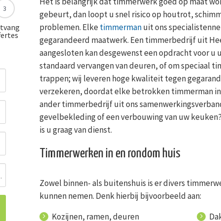
Het is belangrijk dat timmerwerk goed op maat wor
3
gebeurt, dan loopt u snel risico op houtrot, schim
problemen. Elke
timmerman
uit ons specialistenn
tvang
fertes
gegarandeerd maatwerk. Een timmerbedrijf uit Hee
aangesloten kan desgewenst een opdracht voor u ui
standaard vervangen van deuren, of om speciaal t
trappen; wij leveren hoge kwaliteit tegen gegarande
verzekeren, doordat elke betrokken timmerman inf
ander timmerbedrijf uit ons samenwerkingsverband
gevelbekleding of een verbouwing van uw keuken
is u graag van dienst.
Timmerwerken in en rondom huis
ing
Zowel binnen- als buitenshuis is er divers timmerw
kunnen nemen. Denk hierbij bijvoorbeeld aan:
Kozijnen, ramen, deuren
Da