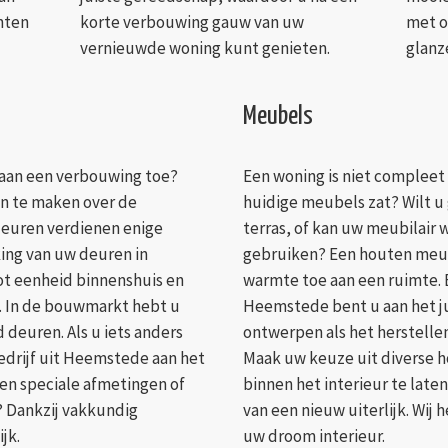
nten
korte verbouwing gauw van uw
met o
vernieuwde woning kunt genieten.
glanze
Meubels
 aan een verbouwing toe?
Een woning is niet compleet
en te maken over de
huidige meubels zat? Wilt u
deuren verdienen enige
terras, of kan uw meubilair
ing van uw deuren in
gebruiken? Een houten meub
tot eenheid binnenshuis en
warmte toe aan een ruimte. 
. In de bouwmarkt hebt u
Heemstede bent u aan het ju
 deuren. Als u iets anders
ontwerpen als het herstellen
edrijf uit Heemstede aan het
Maak uw keuze uit diverse
en speciale afmetingen of
binnen het interieur te late
? Dankzij vakkundig
van een nieuw uiterlijk. Wij 
jk.
uw droom interieur.