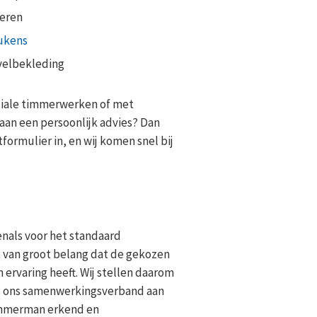
oeren
ukens
velbekleding
eciale timmerwerken of met
an een persoonlijk advies? Dan
tformulier in, en wij komen snel bij
nals voor het standaard
t van groot belang dat de gekozen
rvaring heeft. Wij stellen daarom
bij ons samenwerkingsverband aan
timmerman erkend en