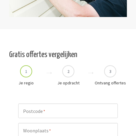
Gratis offertes vergelijken
1
2
3
Je regio
Je opdracht
Ontvang offertes
Postcode
*
Woonplaats
*