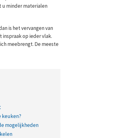
t u minder materialen
dan is het vervangen van
 inspraak op ieder vlak.
 zich meebrengt. De meeste
t
e keuken?
de mogelijkheden
akelen