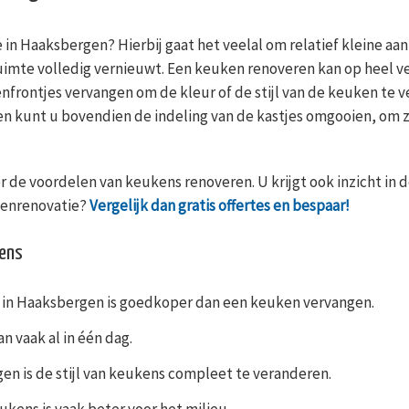
 in Haaksbergen? Hierbij gaat het veelal om relatief kleine a
uimte volledig vernieuwt. Een keuken renoveren kan op heel ve
nfrontjes vervangen om de kleur of de stijl van de keuken te 
n kunt u bovendien de indeling van de kastjes omgooien, om z
 de voordelen van keukens renoveren. U krijgt ook inzicht in d
kenrenovatie?
Vergelijk dan gratis offertes en bespaar!
kens
in Haaksbergen is goedkoper dan een keuken vervangen.
 vaak al in één dag.
en is de stijl van keukens compleet te veranderen.
kens is vaak beter voor het milieu.