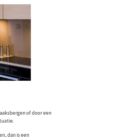
Haaksbergen of door een
tuatie.
en, dan is een