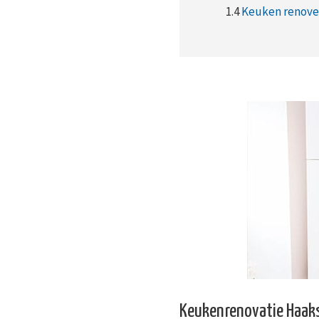
1.4
Keuken renover
Keukenrenovatie Haak