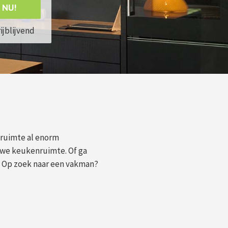
 NU!
rijblijvend
ruimte al enorm
uwe keukenruimte. Of ga
! Op zoek naar een vakman?