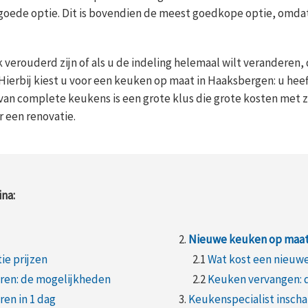
goede optie. Dit is bovendien de meest goedkope optie, omda
verouderd zijn of als u de indeling helemaal wilt veranderen, 
ierbij kiest u voor een keuken op maat in Haaksbergen: u heeft
 van complete keukens is een grote klus die grote kosten met
 een renovatie.
na:
2.
Nieuwe keuken op maa
e prijzen
2.1
Wat kost een nieuw
ren: de mogelijkheden
2.2
Keuken vervangen: 
en in 1 dag
3.
Keukenspecialist insch