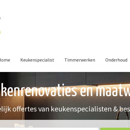
Home
Keukenspecialist
Timmerwerken
Onderhoud
kenrenovaties en maat
lijk offertes van keukenspecialisten & be