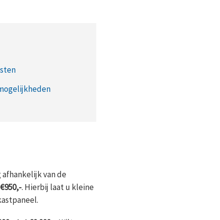
osten
mogelijkheden
 afhankelijk van de
 €950,-
. Hierbij laat u kleine
kastpaneel.