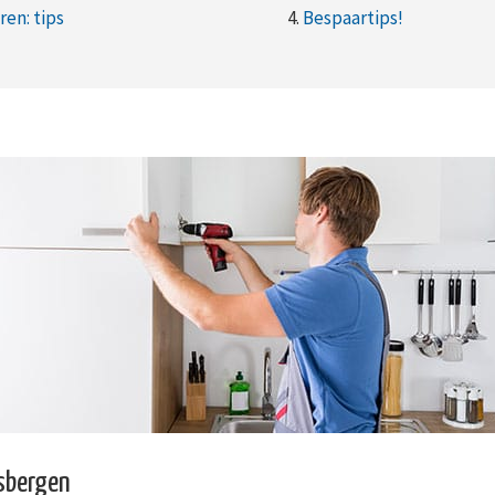
en: tips
4.
Bespaartips!
sbergen