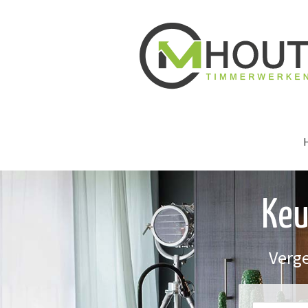
Keu
Verge