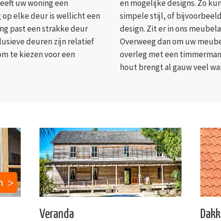
Heeft uw woning een
en mogelijke designs. Zo kun
 op elke deur is wellicht een
simpele stijl, of bijvoorbeel
ing past een strakke deur
design. Zit er in ons meube
lusieve deuren zijn relatief
Overweeg dan om uw meubels
om te kiezen voor een
overleg met een timmerman 
hout brengt al gauw veel war
Veranda
Dakk