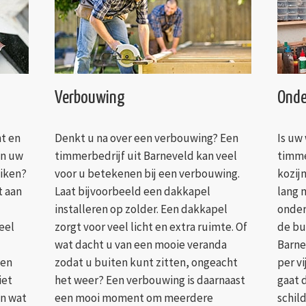
Verbouwing
Onde
t en
Denkt u na over een verbouwing? Een
Is uw
an uw
timmerbedrijf uit Barneveld kan veel
timme
uiken?
voor u betekenen bij een verbouwing.
kozij
t aan
Laat bijvoorbeeld een dakkapel
lang m
installeren op zolder. Een dakkapel
onder
eel
zorgt voor veel licht en extra ruimte. Of
de bu
wat dacht u van een mooie veranda
Barne
een
zodat u buiten kunt zitten, ongeacht
per v
iet
het weer? Een verbouwing is daarnaast
gaat 
En wat
een mooi moment om meerdere
schil