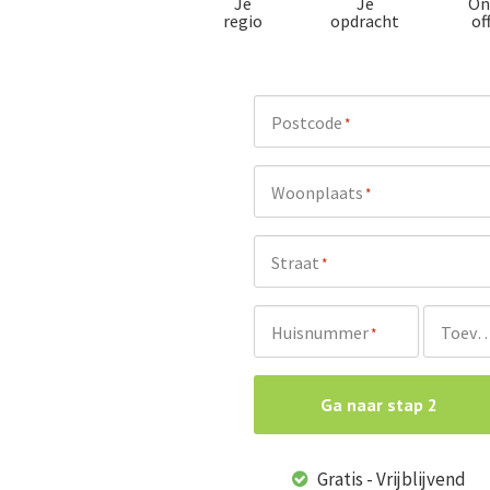
Je
Je
On
regio
opdracht
of
Postcode
*
Woonplaats
*
Straat
*
Huisnummer
Toevoeg
*
Ga naar stap 2
Gratis - Vrijblijvend