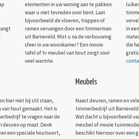
ap
elementen in uw woning aan te pakken
luike
waar u niet tevreden over bent. Laat
timme
bijvoorbeeld de vloeren, trappen of
verve
vangt
ramen vervangen door een timmerman
in ee
t
uit Barneveld. Mist u na de verbouwing
mater
sfeer in uw woonkamer? Een mooie
die h
tafel of tv meubel van hout zorgt voor
gratis
veel warmte.
conta
Meubels
hier niet bij stil staan,
Naast deuren, ramen en vel
van hout gemaakt. Het is
timmerbedrijf uit Barneveld
erbedrijf te vragen naar de
Wat dacht u bijvoorbeeld va
n deuren op maat. Denk
meubel of mooie tuinmeube
van een speciale houtsoort,
beschikt hiervoor over een 