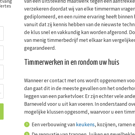
van een uitstekend maatwerk tegen een aantrekkelij
tvang
fertes
verzekeren doordat wij van elke timmerman vragen
gediplomeerd, en een ruime ervaring heeft binnen h
vanuit dat zij kennis hebben van de nieuwste tec
de klus snel en vakkundig kan worden afgerond. Doo
van menig timmerbedrijf met elkaar kan vergelijken,
gegarandeerd.
Timmerwerken in en rondom uw huis
Wanneer er contact met ons wordt opgenomen voor
dan gaat dit in de meeste gevallen om het onderho
ing
leggen van een parketvloer. Er zijn echter vele an
Barneveld voor u uit kan voeren. In onderstaand ove
mogelijke klussen opgesomd, waarvoor u een timme
Een verbouwing van
keukens
, kozijnen, ramen 
De renovatie van trappen, luiken en gevelbekl