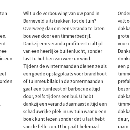
uten
Wilt u de verbouwing van uw pand in
Onder
Barneveld uitstrekken tot de tuin?
valt 
Overweeg dan om een veranda te laten
dakka
en.
bouwen door een timmerbedrijf.
grote
ent.
Dankzij een veranda profiteert u altijd
voor m
 mee
van een heerlijke buitenlucht, zonder
Dankz
in een
last te hebben van weer en wind.
donke
Tijdens de wintermaanden dienen ze als
een p
eel
een goede opslagplaats voor brandhout
timme
worden
of tuinmeubilair. In de zomermaanden
prefab
gaat een tuinfeest of barbecue altijd
bezor
door, zelfs tijdens een bui. U hebt
dakka
.
dankzij een veranda daarnaast altijd een
timme
schaduwrijke plek in uw tuin waar u een
dakka
boek kunt lezen zonder dat u last hebt
deur,
van de felle zon. U bepaalt helemaal
raam 