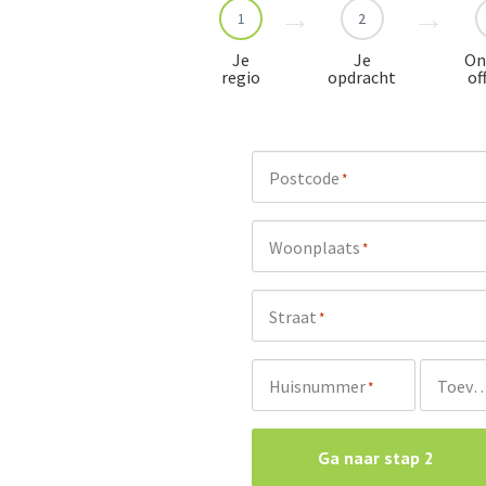
1
2
Je
Je
On
regio
opdracht
of
Postcode
*
Woonplaats
*
Straat
*
Huisnummer
Toevoeg
*
Ga naar stap 2