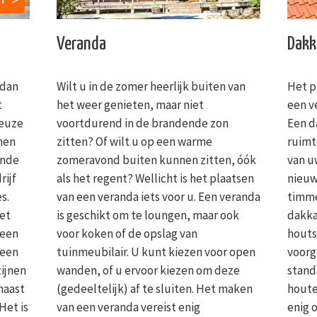
Veranda
Dakk
 dan
Wilt u in de zomer heerlijk buiten van
Het p
t
het weer genieten, maar niet
een v
keuze
voortdurend in de brandende zon
Een d
jnen
zitten? Of wilt u op een warme
ruimt
onde
zomeravond buiten kunnen zitten, óók
van u
rijf
als het regent? Wellicht is het plaatsen
nieuw
s.
van een veranda iets voor u. Een veranda
timme
et
is geschikt om te loungen, maar ook
dakka
geen
voor koken of de opslag van
houts
 een
tuinmeubilair. U kunt kiezen voor open
voorg
zijnen
wanden, of u ervoor kiezen om deze
stand
naast
(gedeeltelijk) af te sluiten. Het maken
houte
Het is
van een veranda vereist enig
enig 