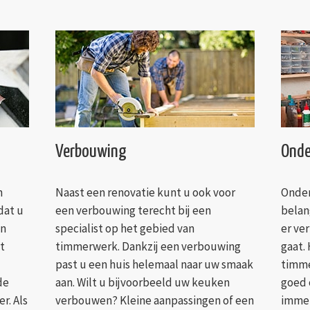
Verbouwing
Onde
n
Naast een renovatie kunt u ook voor
Onder
dat u
een verbouwing terecht bij een
belan
en
specialist op het gebied van
er ver
t
timmerwerk. Dankzij een verbouwing
gaat.
past u een huis helemaal naar uw smaak
timme
de
aan. Wilt u bijvoorbeeld uw keuken
goed 
r. Als
verbouwen? Kleine aanpassingen of een
immer