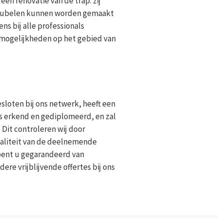
en renovatie van de trap: zij
 meubelen kunnen worden gemaakt
s bij alle professionals
 mogelijkheden op het gebied van
esloten bij ons netwerk, heeft een
is erkend en gediplomeerd, en zal
 Dit controleren wij door
waliteit van de deelnemende
 bent u gegarandeerd van
re vrijblijvende offertes bij ons