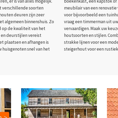
n, er is van alles mogelijk.
boekenkast, een kapstok of 
t verschillende soorten
meubilair van een renovatie
houten deuren zijn zeer
voor bijvoorbeeld een tuinhu
het algemeen binnenshuis. Zo
vraag een timmerman uit uw
 op de kwaliteit van het
vervaardigen. Maak uw keuz
en deurstijlen vereist
houtsoorten en stijlen. Com
et plaatsen en afhangen is
strakke lijnen voor een mode
uw huisgenoten snel van het
steigerhout voor een rustiek