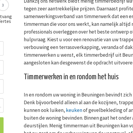
Dankzij ons netwerk biedt menig timmerbedrijf wat
3
tegen zeer aantrekkelijke prijzen. Daarnaast profite
samenwerkingsverband van timmerwerk dat een erg
tvang
fertes
timmerman die voor ons werkt, kan namelijk altijd
professionals overleggen over het beste ontwerp 
hulpvraag. Kiest u voor een renovatie van uw trappe
verbouwing een terrasoverkapping, veranda of dak
timmerwerken u wenst, elk timmerbedrijf uit Beuni
aangesloten kan desgewenst de opdracht uitvoere
Timmerwerken in en rondom het huis
In en rondom uw woning in Beuningen bevindt zich 
Denk bijvoorbeeld alleen al aan de kozijnen, trapp
ing
kunnen ook luiken,
keuken
of gevelbekleding of a
buiten de woning bevinden. Binnen gaat het onde
deurstijlen. Menig timmerman uit Beuningen kan voo