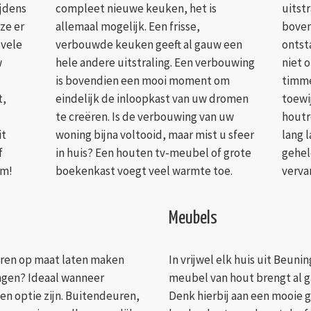
ijdens
compleet nieuwe keuken, het is
uitstr
ze er
allemaal mogelijk. Een frisse,
boven
 vele
verbouwde keuken geeft al gauw een
ontst
w
hele andere uitstraling. Een verbouwing
niet 
is bovendien een mooi moment om
timme
t,
eindelijk de inloopkast van uw dromen
toewij
te creëren. Is de verbouwing van uw
houtro
it
woning bijna voltooid, maar mist u sfeer
lang l
f
in huis? Een houten tv-meubel of grote
gehel
em!
boekenkast voegt veel warmte toe.
verva
Meubels
uren op maat laten maken
In vrijwel elk huis uit Beun
ngen? Ideaal wanneer
meubel van hout brengt al g
n optie zijn. Buitendeuren,
Denk hierbij aan een mooie 