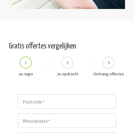
Gratis offertes vergelijken
1
2
3
Je regio
Je opdracht
Ontvang offertes
Postcode
*
Woonplaats
*