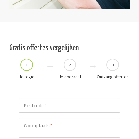
Gratis offertes vergelijken
1
2
3
Je regio
Je opdracht
Ontvang offertes
Postcode
*
Woonplaats
*