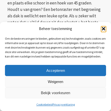
en plaats elke schoor in een hoek van 45 graden.
Houdt u van groen? Een betonraster met begroeiing
als dak is wellicht een leuke optie. Als u zeker wilt
weten dat u altijd droog zit dan plaatst u het beste
damwandplaten of polycarbonaatplaten.
Beheer toestemming
Om de beste ervaringen te bieden, gebruiken wij technologieën zoals cookies om
informatie over je apparaat op te slaan en/of te raadplegen. Door in te stemmen
met deze technologieën kunnen wij gegevens zoals surfgedrag of unieke ID's op
deze site verwerken. Als je geen toestemming geeft of uw toestemming intrekt,
kan dit een nadelige invloed hebben op bepaalde functies en mogelijkheden.
Accepteren
Weigeren
Bekijk voorkeuren
Cookiebeleid
Privacyverklaring