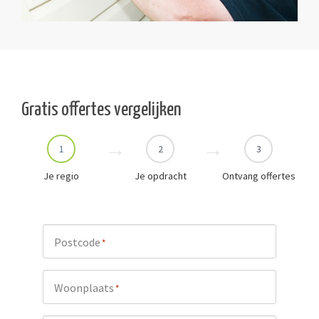
Gratis offertes vergelijken
1
2
3
Je regio
Je opdracht
Ontvang offertes
Postcode
*
Woonplaats
*