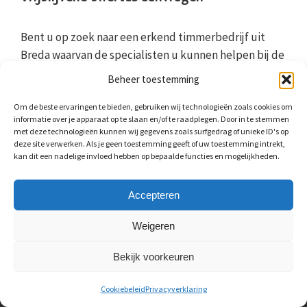
Bent u op zoek naar een erkend timmerbedrijf uit
Breda waarvan de specialisten u kunnen helpen bij de
verbouwing van uw huis of bedrijf? Dan bent u bij ons
Beheer toestemming
op de goede plek. Menig timmerman uit ons netwerk
heeft ruime ervaring met het installeren van onder
Om de beste ervaringen te bieden, gebruiken wij technologieën zoals cookies om
informatie over je apparaat op te slaan en/of te raadplegen. Door in te stemmen
andere trappen of het maken van meubels. Wilt u
met deze technologieën kunnen wij gegevens zoals surfgedrag of unieke ID's op
luiken rond uw ramen of is uw gevelbekleding aan
deze site verwerken. Als je geen toestemming geeft of uw toestemming intrekt,
kan dit een nadelige invloed hebben op bepaalde functies en mogelijkheden.
vernieuwing toe? Of wilt u een dakkapel op zolder?
Wij zijn een netwerk van menig timmerbedrijf uit
Accepteren
Breda. Vul het
contactformulier
in en ontvang
vrijblijvend meerdere (maximaal 5) offertes.
Weigeren
Bekijk voorkeuren
Cookiebeleid
Privacyverklaring