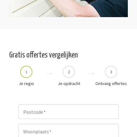
Gratis offertes vergelijken
1
2
3
Je regio
Je opdracht
Ontvang offertes
Postcode
*
Woonplaats
*