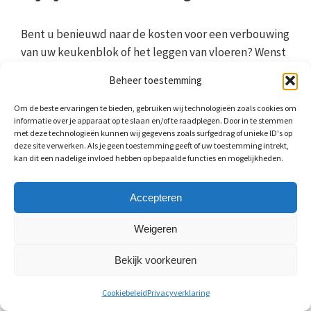
Bent u benieuwd naar de kosten voor een verbouwing
van uw keukenblok of het leggen van vloeren? Wenst
u meer informatie op het gebied van speciale
Beheer toestemming
timmerwerken? Bent u benieuwd naar de
aantrekkelijke prijzen voor het vervangen van uw
Om de beste ervaringen te bieden, gebruiken wij technologieën zoals cookies om
informatie over je apparaat op te slaan en/of te raadplegen. Door in te stemmen
kozijnen, het installeren van trappen of ander
met deze technologieën kunnen wij gegevens zoals surfgedrag of unieke ID's op
timmerwerk? Vraag via het
contactformulier
geheel
deze site verwerken. Als je geen toestemming geeft of uw toestemming intrekt,
gratis en vrijblijvend meerdere offertes aan. Wij sturen
kan dit een nadelige invloed hebben op bepaalde functies en mogelijkheden.
u zo snel mogelijk diverse prijsopgaven van enkele
bedrijven uit Delft. Deze vergelijkt u zelf op basis van
Accepteren
prijs en aanbieding. Er is altijd een timmerman die aan
Weigeren
uw wensen voldoet!
Bekijk voorkeuren
Cookiebeleid
Privacyverklaring