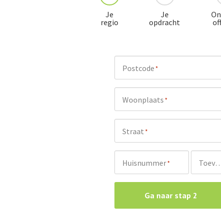
Je
Je
On
regio
opdracht
of
Postcode
*
Woonplaats
*
Straat
*
Huisnummer
Toevoeg
*
Ga naar stap 2