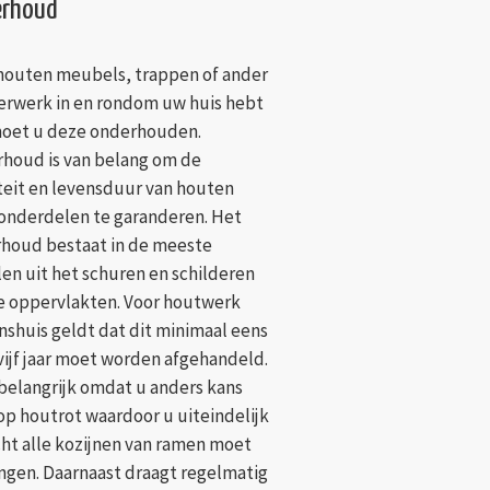
rhoud
 houten meubels, trappen of ander
rwerk in en rondom uw huis hebt
oet u deze onderhouden.
houd is van belang om de
teit en levensduur van houten
nderdelen te garanderen. Het
houd bestaat in de meeste
len uit het schuren en schilderen
e oppervlakten. Voor houtwerk
nshuis geldt dat dit minimaal eens
 vijf jaar moet worden afgehandeld.
s belangrijk omdat u anders kans
op houtrot waardoor u uiteindelijk
cht alle kozijnen van ramen moet
ngen. Daarnaast draagt regelmatig