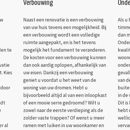
Verbouwing
Onde
uw
Naast een renovatie is een verbouwing
Als u
van uw huis tevens een mogelijkheid. Bij
timme
een verbouwing wordt een volledige
dan m
ruimte aangepakt, en is het tevens
Onder
den te
mogelijk het fundament te veranderen.
kwali
De kosten voor een verbouwing kunnen
woono
vatie
dan ook aardig oplopen, afhankelijk van
onder
. Kies
uw eisen. Dankzij een verbouwing
geval
geniet u voordat u het weet van de
van d
 door
woning van uw dromen. Hebt u
buite
bijvoorbeeld altijd al van een inloopkast
in de
ldt
of een mooie serre gedroomd? Wilt u
Dit i
w
zowel naar de eerste verdieping als de
hebt 
zolder vaste trappen? Of wenst u meer
welli
r al
ramen met luiken in uw woonkamer en
verva