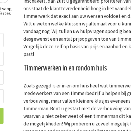
inschakelt, dan zult u gegarandeerd profiteren van
ons staat de klanttevredenheid hoog in het vaandel.
tvang
fertes
timmerwerk dat exact aan uw wensen voldoet en dat 
Wilt u weten welke klussen wij allemaal voor u ku
vandaag nog. Wij zullen uw hulpvragen spoedig be
desgewenst een aantal prijsopgaven toe van timmer
Vergelijk deze zelf op basis van prijs en aanbod en 
past!
Timmerwerken in en rondom huis
Zoals gezegd is er in en om huis heel wat timmerwe
medewerkers van een timmerbedrijf u helpen bij gr
ing
verbouwing, maar vallen kleinere klusjes eveneen
timmerman. Bent u gestart met de verbouwing van
waarvan u niet zeker weet of een timmerman dit kan
de mogelijkheden! Wij proberen u zoveel mogelijk