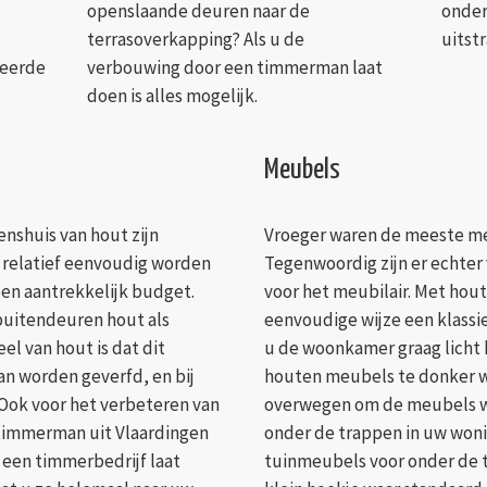
openslaande deuren naar de
onder
terrasoverkapping? Als u de
uitst
veerde
verbouwing door een timmerman laat
doen is alles mogelijk.
Meubels
nshuis van hout zijn
Vroeger waren de meeste m
relatief eenvoudig worden
Tegenwoordig zijn er echter 
en aantrekkelijk budget.
voor het meubilair. Met hout
uitendeuren hout als
eenvoudige wijze een klassie
el van hout is dat dit
u de woonkamer graag licht 
an worden geverfd, en bij
houten meubels te donker w
 Ook voor het verbeteren van
overwegen om de meubels wit
 timmerman uit Vlaardingen
onder de trappen in uw won
 een timmerbedrijf laat
tuinmeubels voor onder de 