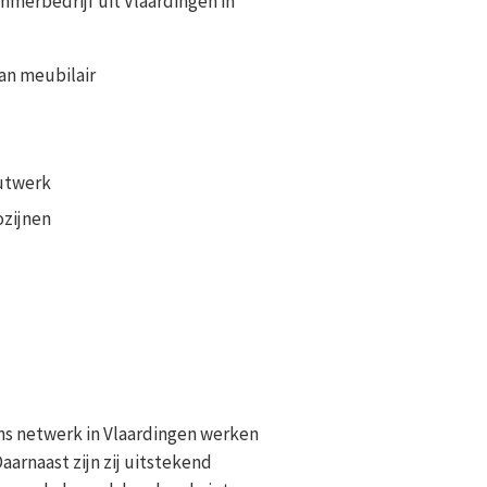
mmerbedrijf uit Vlaardingen in
an meubilair
outwerk
ozijnen
ns netwerk in Vlaardingen werken
arnaast zijn zij uitstekend