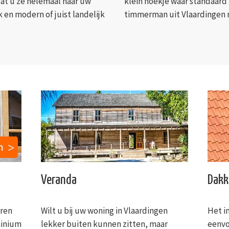
dat u ze helemaal naar uw
klein hoekje waar standaard 
 en modern of juist landelijk
timmerman uit Vlaardingen 
Veranda
Dakk
uren
Wilt u bij uw woning in Vlaardingen
Het i
minium
lekker buiten kunnen zitten, maar
eenvo