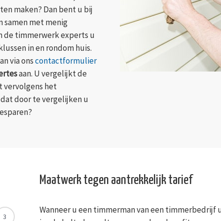
aten maken? Dan bent u bij
ken samen met menig
an de timmerwerk experts u
j klussen in en rondom huis.
an via ons
contactformulier
ertes
aan. U vergelijkt de
st vervolgens het
 dat door te vergelijken u
besparen?
Maatwerk tegen aantrekkelijk tarief
Wanneer u een timmerman van een timmerbedrijf ui
3