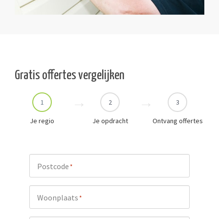
Gratis offertes vergelijken
1
2
3
Je regio
Je opdracht
Ontvang offertes
Postcode
*
Woonplaats
*