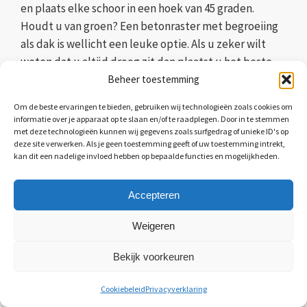
en plaats elke schoor in een hoek van 45 graden.
Houdt u van groen? Een betonraster met begroeiing
als dak is wellicht een leuke optie. Als u zeker wilt
weten dat u altijd droog zit dan plaatst u het beste
damwandplaten of polycarbonaatplaten.
Beheer toestemming
Om de beste ervaringen te bieden, gebruiken wij technologieën zoals cookies om
informatie over je apparaat op te slaan en/of te raadplegen. Door in te stemmen
met deze technologieën kunnen wij gegevens zoals surfgedrag of unieke ID's op
deze site verwerken. Als je geen toestemming geeft of uw toestemming intrekt,
kan dit een nadelige invloed hebben op bepaalde functies en mogelijkheden.
Accepteren
Weigeren
Bekijk voorkeuren
Cookiebeleid
Privacyverklaring