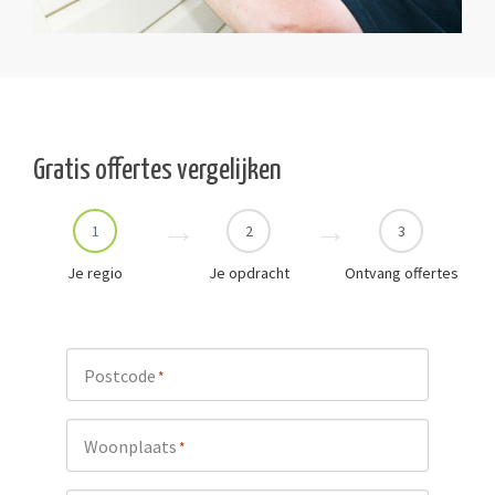
Gratis offertes vergelijken
1
2
3
Je regio
Je opdracht
Ontvang offertes
Postcode
*
Woonplaats
*