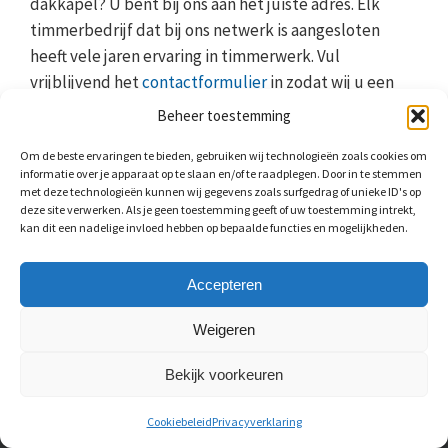
dakkapel? U bent bij ons aan het juiste adres. Elk
timmerbedrijf dat bij ons netwerk is aangesloten
heeft vele jaren ervaring in timmerwerk. Vul
vrijblijvend het
contactformulier
in zodat wij u een
aantal offertes kunnen toesturen. Kies zelf op basis
Beheer toestemming
van het aanbod en de prijs of u met een timmerbedrijf
Om de beste ervaringen te bieden, gebruiken wij technologieën zoals cookies om
uit ons netwerk in zee gaat. Wat voor timmerwerk ook
informatie over je apparaat op te slaan en/of te raadplegen. Door in te stemmen
nodig is, wij staan voor u klaar!
met deze technologieën kunnen wij gegevens zoals surfgedrag of unieke ID's op
deze site verwerken. Als je geen toestemming geeft of uw toestemming intrekt,
kan dit een nadelige invloed hebben op bepaalde functies en mogelijkheden.
Accepteren
Weigeren
OVER ONS
Bekijk voorkeuren
Via het netwerk van Maarten van Hout komt u direct
Cookiebeleid
Privacyverklaring
in contact met keukenspecialisten en