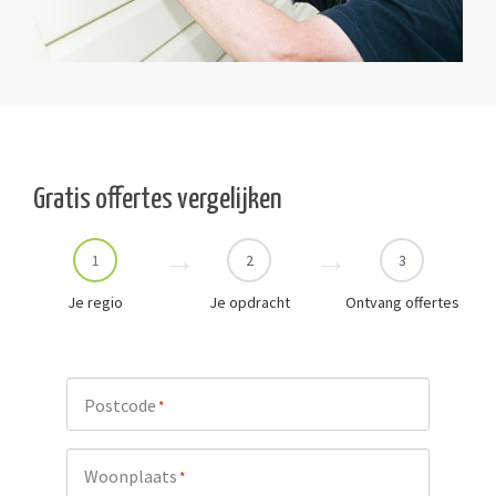
Gratis offertes vergelijken
1
2
3
Je regio
Je opdracht
Ontvang offertes
Postcode
*
Woonplaats
*