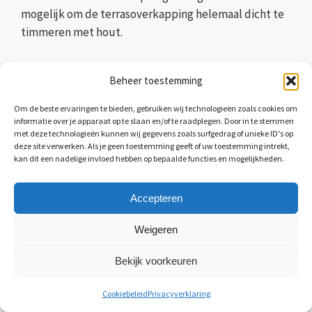
mogelijk om de terrasoverkapping helemaal dicht te
timmeren met hout.
Beheer toestemming
Om de beste ervaringen te bieden, gebruiken wij technologieën zoals cookies om
informatie over je apparaat op te slaan en/of te raadplegen. Door in te stemmen
met deze technologieën kunnen wij gegevens zoals surfgedrag of unieke ID's op
deze site verwerken. Als je geen toestemming geeft of uw toestemming intrekt,
kan dit een nadelige invloed hebben op bepaalde functies en mogelijkheden.
Accepteren
Weigeren
Bekijk voorkeuren
Vrijblijvend offertes aanvragen
Cookiebeleid
Privacyverklaring