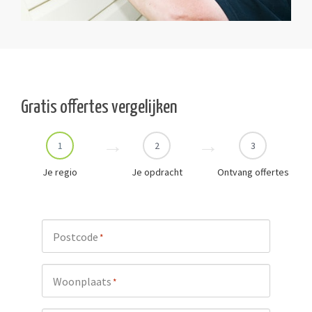
Gratis offertes vergelijken
1
2
3
Je regio
Je opdracht
Ontvang offertes
Postcode
*
Woonplaats
*