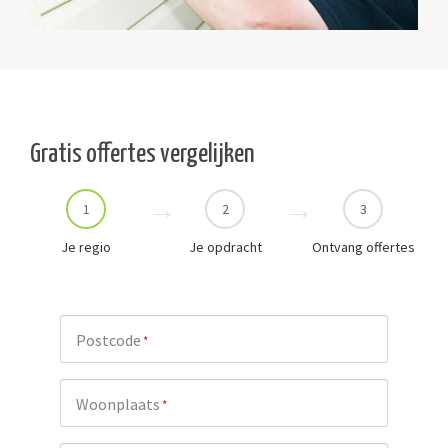
Gratis offertes vergelijken
1
2
3
Je regio
Je opdracht
Ontvang offertes
Postcode
*
Woonplaats
*