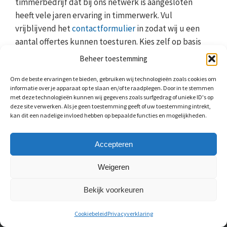
timmerbedrijf dat bij ons netwerk is aangesloten
heeft vele jaren ervaring in timmerwerk. Vul
vrijblijvend het
contactformulier
in zodat wij u een
aantal offertes kunnen toesturen. Kies zelf op basis
van het aanbod en de prijs of u met een timmerbedrijf
Beheer toestemming
uit ons netwerk in zee gaat. Wat voor timmerwerk ook
Om de beste ervaringen te bieden, gebruiken wij technologieën zoals cookies om
nodig is, wij staan voor u klaar!
informatie over je apparaat op te slaan en/of te raadplegen. Door in te stemmen
met deze technologieën kunnen wij gegevens zoals surfgedrag of unieke ID's op
deze site verwerken. Als je geen toestemming geeft of uw toestemming intrekt,
kan dit een nadelige invloed hebben op bepaalde functies en mogelijkheden.
Accepteren
Weigeren
OVER ONS
Bekijk voorkeuren
Via het netwerk van Maarten van Hout komt u direct
in contact met keukenspecialisten en
Cookiebeleid
Privacyverklaring
timmerbedrijven bij u uit de regio. Ruim 15 jaar