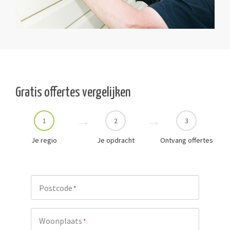
Gratis offertes vergelijken
1
2
3
Je regio
Je opdracht
Ontvang offertes
Postcode
*
Woonplaats
*