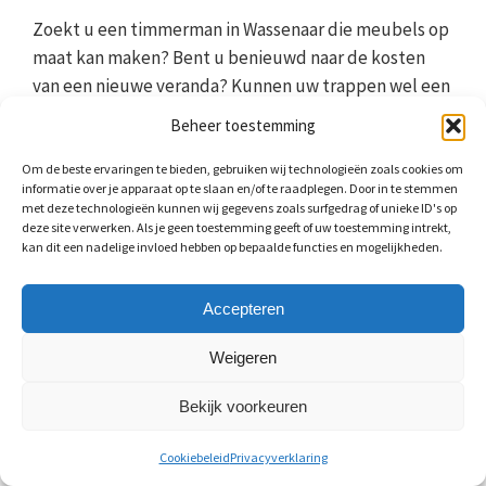
Zoekt u een timmerman in Wassenaar die meubels op
maat kan maken? Bent u benieuwd naar de kosten
van een nieuwe veranda? Kunnen uw trappen wel een
renovatie gebruiken? Nieuwe meubels, een mooie
Beheer toestemming
veranda of trappen renoveren. Wat voor timmerwerk
u wilt laten uitvoeren, de juiste timmerman vindt u
Om de beste ervaringen te bieden, gebruiken wij technologieën zoals cookies om
informatie over je apparaat op te slaan en/of te raadplegen. Door in te stemmen
via ons netwerk. Als u ons
contactformulier
invult
met deze technologieën kunnen wij gegevens zoals surfgedrag of unieke ID's op
sturen wij u vrijblijvende offertes toe. Vergelijk deze
deze site verwerken. Als je geen toestemming geeft of uw toestemming intrekt,
kan dit een nadelige invloed hebben op bepaalde functies en mogelijkheden.
zelf met het aanbod van andere specialisten uit de
regio, en kies vervolgens de timmerman uit
Accepteren
Wassenaar die uw renovatie of verbouwing gaat
afhandelen. Een timmerman uit ons netwerk is u
Weigeren
graag van dienst bij een verbouwing of ander
timmerwerk.
Bekijk voorkeuren
Cookiebeleid
Privacyverklaring