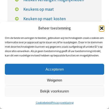
Keukens op maat
Keuken op maat: kosten
Beheer toestemming
Om de beste ervaringen te bieden, gebruiken wij technologieën zoals cookies om
informatie over je apparaat op te slaan en/of te raadplegen. Door in te stemmen
Wat kost een nieuwe keuken?
met deze technologieën kunnen wij gegevens zoals surfgedrag of unieke ID's op
deze site verwerken. Als je geen toestemming geeft of uw toestemming intrekt,
kan dit een nadelige invloed hebben op bepaalde functies en mogelijkheden.
Een keukenrenovatie is al uit te voeren vanaf
€350,-
.
Keukens op maat zijn iets duurder. Voor een
Accepteren
eenvoudige keuken moet u rekening houden met
ongeveer
€3.000,- tot €5.500,-
. Hierbij gaat het om een
Weigeren
relatief kleine keuken en merkloze
Bekijk voorkeuren
keukenapparatuur.
Cookiebeleid
Privacyverklaring
Bij gemiddelde keukens gaat het om een bedrag van