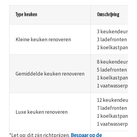
Type keuken
Omschrijving
3 keukendeuren
Kleine keuken renoveren
3 ladefronten
1 koelkastpaneel
8 keukendeuren
5 ladefronten
Gemiddelde keuken renoveren
1 koelkastpaneel
1 vaatwasserpane
12 keukendeuren
7 ladefronten
Luxe keuken renoveren
1 koelkastpaneel
1 vaatwasserpane
*Let op: dit zijn richtprijzen.
Bespaar op de