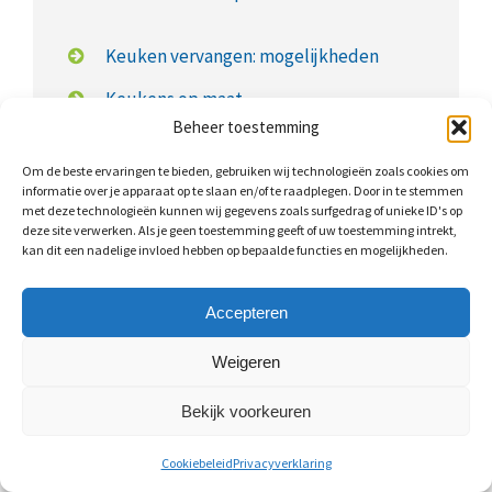
Keuken vervangen: mogelijkheden
Keukens op maat
Beheer toestemming
Keuken op maat: kosten
Om de beste ervaringen te bieden, gebruiken wij technologieën zoals cookies om
informatie over je apparaat op te slaan en/of te raadplegen. Door in te stemmen
met deze technologieën kunnen wij gegevens zoals surfgedrag of unieke ID's op
deze site verwerken. Als je geen toestemming geeft of uw toestemming intrekt,
kan dit een nadelige invloed hebben op bepaalde functies en mogelijkheden.
Wat kost een nieuwe keuken?
Accepteren
Een keukenrenovatie is al uit te voeren vanaf
€350,-
.
Keukens op maat zijn iets duurder. Voor een
Weigeren
eenvoudige keuken moet u rekening houden met
Bekijk voorkeuren
ongeveer
€3.000,- tot €5.500,-
. Hierbij gaat het om een
relatief kleine keuken en merkloze
Cookiebeleid
Privacyverklaring
keukenapparatuur.