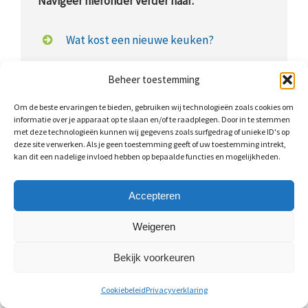
Navigeer hieronder verder naar:
Wat kost een nieuwe keuken?
Prijstabel: nieuwe keuken
Beheer toestemming
Nieuwe keuken plaatsen: kosten
Om de beste ervaringen te bieden, gebruiken wij technologieën zoals cookies om
informatie over je apparaat op te slaan en/of te raadplegen. Door in te stemmen
met deze technologieën kunnen wij gegevens zoals surfgedrag of unieke ID's op
Keuken vervangen: mogelijkheden
deze site verwerken. Als je geen toestemming geeft of uw toestemming intrekt,
kan dit een nadelige invloed hebben op bepaalde functies en mogelijkheden.
Keukens op maat
Keuken op maat: kosten
Accepteren
Weigeren
Bekijk voorkeuren
Wat kost een nieuwe keuken?
Cookiebeleid
Privacyverklaring
Wat nieuwe keukens kosten, is natuurlijk afhankelijk