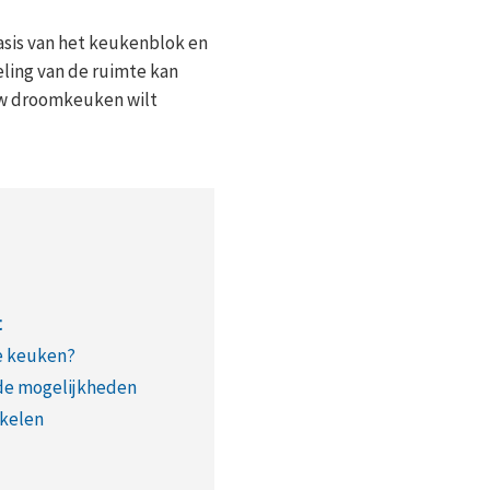
asis van het keukenblok en
eling van de ruimte kan
 uw droomkeuken wilt
t
e keuken?
de mogelijkheden
akelen