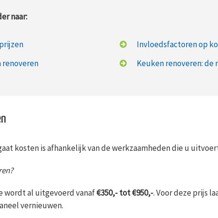
er naar:
prijzen
Invloedsfactoren op k
n renoveren
Keuken renoveren: de 
en
at kosten is afhankelijk van de werkzaamheden die u uitvoert
ren?
e wordt al uitgevoerd vanaf
€350,- tot €950,-
. Voor deze prijs l
paneel vernieuwen.