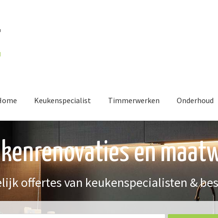
Home
Keukenspecialist
Timmerwerken
Onderhoud
kenrenovaties en maat
lijk offertes van keukenspecialisten & be