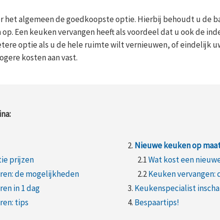
r het algemeen de goedkoopste optie. Hierbij behoudt u de b
op. Een keuken vervangen heeft als voordeel dat u ook de ind
etere optie als u de hele ruimte wilt vernieuwen, of eindelijk
hogere kosten aan vast.
na:
2.
Nieuwe keuken op maa
e prijzen
2.1
Wat kost een nieuw
ren: de mogelijkheden
2.2
Keuken vervangen: 
en in 1 dag
3.
Keukenspecialist insch
en: tips
4.
Bespaartips!