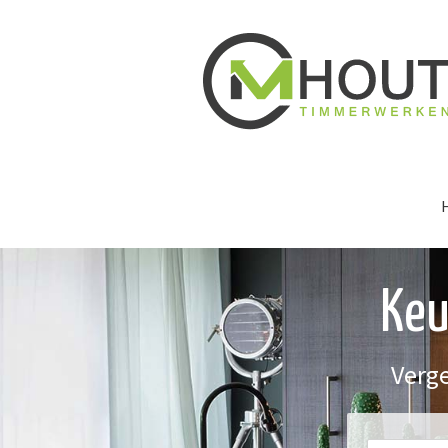
Keu
Verge