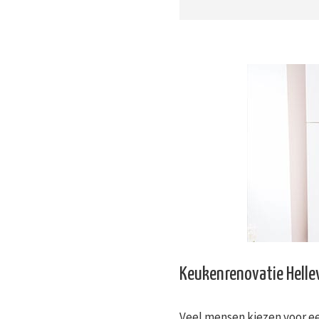
Keukenrenovatie Helle
Veel mensen kiezen voor ee