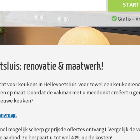
START
Gratis – V
tsluis: renovatie & maatwerk!
cht voor keukens in Hellevoetsluis: voor zowel een keukenreno
en op maat. Doordat de vakman met u meedenkt creëert u ge
nieuwe keuken?
anvraag.
nel mogelijk scherp geprijsde offertes ontvangt. Vergelijk de v
 aanbod: zo bespaart u tot wel 40% op de kosten!