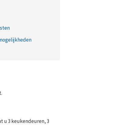
osten
mogelijkheden
.
aat u 3 keukendeuren, 3