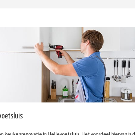
voetsluis
n keukenrenovatie in Hellevoetsluis. Het voordeel hiervan is d