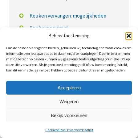
Keuken vervangen: mogelijkheden
Keukens op maat
Beheer toestemming
Keuken op maat: kosten
Om de beste ervaringen te bieden, gebruiken wij technologieën zoals cookies om
informatie over je apparaat op te slaan en/of te raadplegen. Door in te stemmen
met deze technologieën kunnen wij gegevens zoals surfgedrag of unieke ID's op
deze site verwerken. Als je geen toestemming geeft of uw toestemming intrekt,
kan dit een nadelige invloed hebben op bepaalde functies en mogelijkheden.
Wat kost een nieuwe keuken?
Accepteren
Een keukenrenovatie is al uit te voeren vanaf
€350,-
.
Keukens op maat zijn iets duurder. Voor een
Weigeren
eenvoudige keuken moet u rekening houden met
Bekijk voorkeuren
ongeveer
€3.000,- tot €5.500,-
. Hierbij gaat het om een
relatief kleine keuken en merkloze
Cookiebeleid
Privacyverklaring
keukenapparatuur.