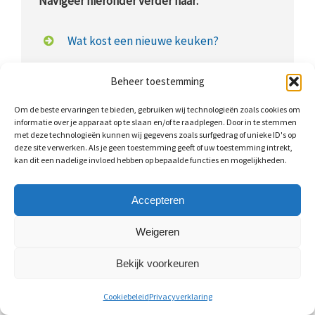
Navigeer hieronder verder naar:
Wat kost een nieuwe keuken?
Prijstabel: nieuwe keuken
Beheer toestemming
Nieuwe keuken plaatsen: kosten
Om de beste ervaringen te bieden, gebruiken wij technologieën zoals cookies om
informatie over je apparaat op te slaan en/of te raadplegen. Door in te stemmen
met deze technologieën kunnen wij gegevens zoals surfgedrag of unieke ID's op
Keuken vervangen: mogelijkheden
deze site verwerken. Als je geen toestemming geeft of uw toestemming intrekt,
kan dit een nadelige invloed hebben op bepaalde functies en mogelijkheden.
Keukens op maat
Keuken op maat: kosten
Accepteren
Weigeren
Bekijk voorkeuren
Wat kost een nieuwe keuken?
Cookiebeleid
Privacyverklaring
Wat nieuwe keukens kosten, is natuurlijk afhankelijk