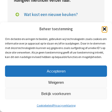
Navigeer hieronder verder naar:
Wat kost een nieuwe keuken?
Prijstabel: nieuwe keuken
Beheer toestemming
Nieuwe keuken plaatsen: kosten
Om de beste ervaringen te bieden, gebruiken wij technologieën zoals cookies om
informatie over je apparaat op te slaan en/of te raadplegen. Door in te stemmen
met deze technologieën kunnen wij gegevens zoals surfgedrag of unieke ID's op
Keuken vervangen: mogelijkheden
deze site verwerken. Als je geen toestemming geeft of uw toestemming intrekt,
kan dit een nadelige invloed hebben op bepaalde functies en mogelijkheden.
Keukens op maat
Keuken op maat: kosten
Accepteren
Weigeren
Bekijk voorkeuren
Wat kost een nieuwe keuken?
Cookiebeleid
Privacyverklaring
Wat nieuwe keukens kosten, is natuurlijk afhankelijk