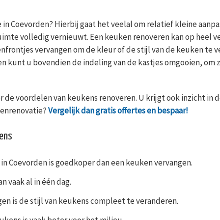
 in Coevorden? Hierbij gaat het veelal om relatief kleine aan
uimte volledig vernieuwt. Een keuken renoveren kan op heel ve
nfrontjes vervangen om de kleur of de stijl van de keuken te 
n kunt u bovendien de indeling van de kastjes omgooien, om z
 de voordelen van keukens renoveren. U krijgt ook inzicht in d
kenrenovatie?
Vergelijk dan gratis offertes en bespaar!
kens
in Coevorden is goedkoper dan een keuken vervangen.
 vaak al in één dag.
en is de stijl van keukens compleet te veranderen.
kens is vaak beter voor het milieu.