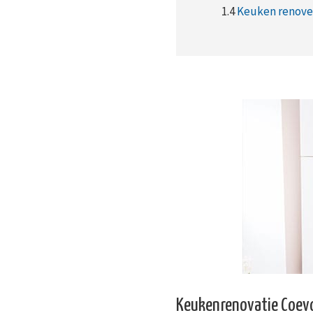
1.4
Keuken renover
Keukenrenovatie Coev