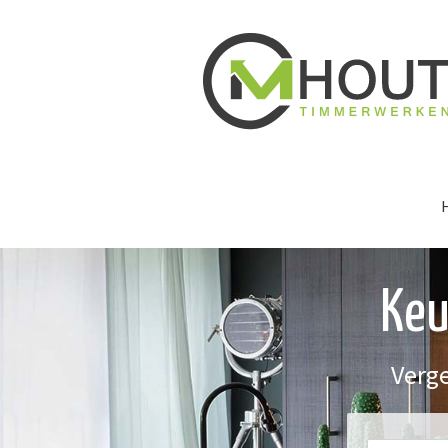
Keu
Verge