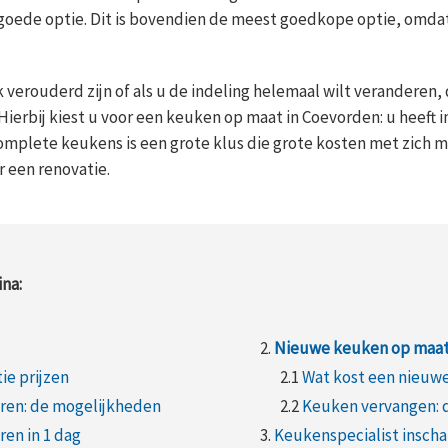
goede optie. Dit is bovendien de meest goedkope optie, omda
verouderd zijn of als u de indeling helemaal wilt veranderen, 
ierbij kiest u voor een keuken op maat in Coevorden: u heeft i
complete keukens is een grote klus die grote kosten met zich
 een renovatie.
na:
2.
Nieuwe keuken op maa
e prijzen
2.1
Wat kost een nieuw
ren: de mogelijkheden
2.2
Keuken vervangen: 
en in 1 dag
3.
Keukenspecialist insch