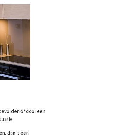
oevorden of door een
tuatie.
en, dan is een