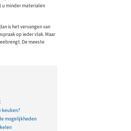
t u minder materialen
dan is het vervangen van
nspraak op ieder vlak. Maar
 meebrengt. De meeste
t
e keuken?
de mogelijkheden
akelen