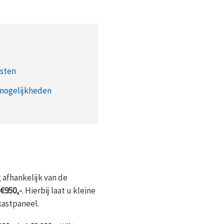
osten
mogelijkheden
 afhankelijk van de
 €950,-
. Hierbij laat u kleine
kastpaneel.