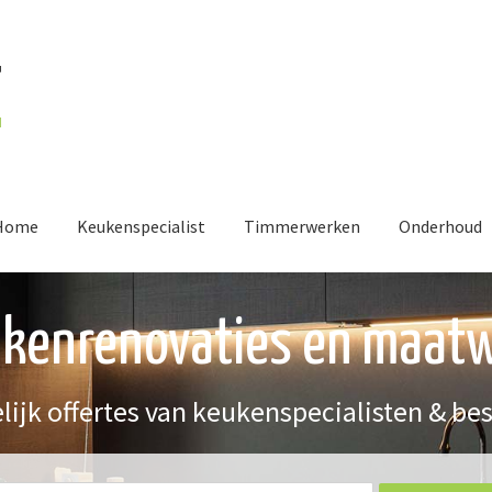
Home
Keukenspecialist
Timmerwerken
Onderhoud
kenrenovaties en maat
lijk offertes van keukenspecialisten & be