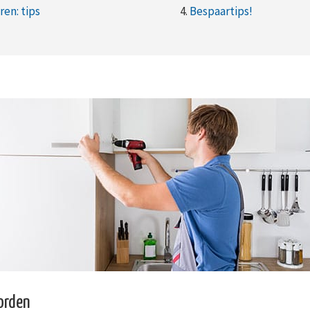
en: tips
4.
Bespaartips!
orden