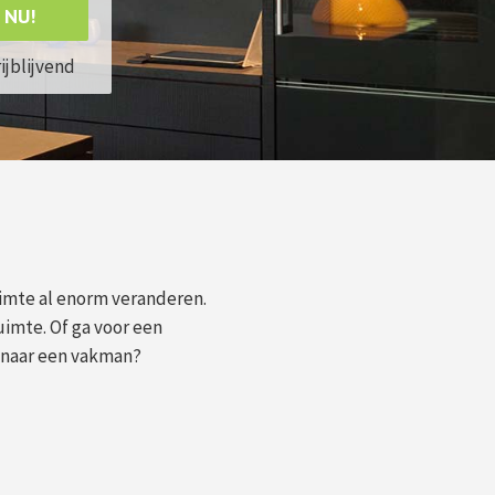
 NU!
rijblijvend
imte al enorm veranderen.
imte. Of ga voor een
k naar een vakman?