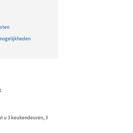
osten
mogelijkheden
.
aat u 3 keukendeuren, 3