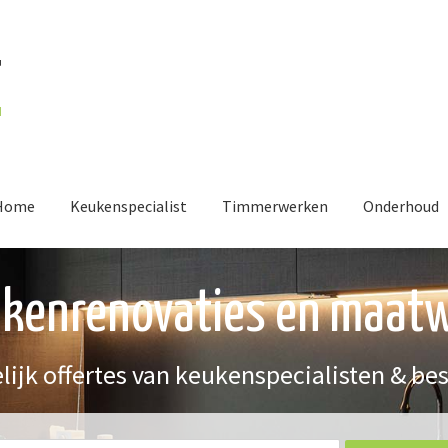
Home
Keukenspecialist
Timmerwerken
Onderhoud
kenrenovaties en maat
lijk offertes van keukenspecialisten & be