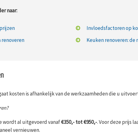
er naar:
prijzen
Invloedsfactoren op k
n renoveren
Keuken renoveren: de 
en
at kosten is afhankelijk van de werkzaamheden die u uitvoert
ren?
e wordt al uitgevoerd vanaf
€350,- tot €950,-
. Voor deze prijs l
paneel vernieuwen.