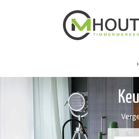
Keu
Verge