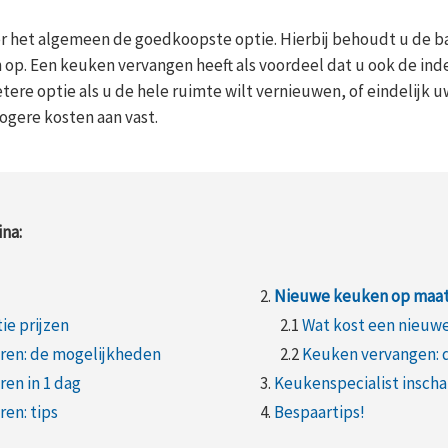
r het algemeen de goedkoopste optie. Hierbij behoudt u de b
op. Een keuken vervangen heeft als voordeel dat u ook de ind
etere optie als u de hele ruimte wilt vernieuwen, of eindelijk
hogere kosten aan vast.
na:
2.
Nieuwe keuken op maa
e prijzen
2.1
Wat kost een nieuw
ren: de mogelijkheden
2.2
Keuken vervangen: 
en in 1 dag
3.
Keukenspecialist insch
en: tips
4.
Bespaartips!