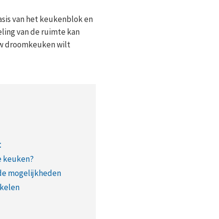
asis van het keukenblok en
eling van de ruimte kan
 uw droomkeuken wilt
t
e keuken?
de mogelijkheden
akelen