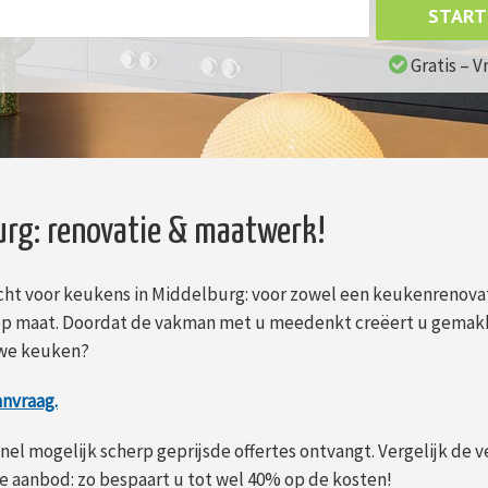
START
Gratis – V
rg: renovatie & maatwerk!
cht voor keukens in Middelburg: voor zowel een keukenrenovat
p maat. Doordat de vakman met u meedenkt creëert u gemakk
uwe keuken?
anvraag.
nel mogelijk scherp geprijsde offertes ontvangt. Vergelijk de v
 aanbod: zo bespaart u tot wel 40% op de kosten!