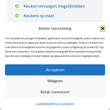
Keuken vervangen: mogelijkheden
Keukens op maat
Keuken op maat: kosten
Beheer toestemming
Om de beste ervaringen te bieden, gebruiken wij technologieën zoals cookies om
informatie over je apparaat op te slaan en/of te raadplegen. Door in te stemmen
met deze technologieën kunnen wij gegevens zoals surfgedrag of unieke ID's op
deze site verwerken. Als je geen toestemming geeft of uw toestemming intrekt,
Wat kost een nieuwe keuken?
kan dit een nadelige invloed hebben op bepaalde functies en mogelijkheden.
Een keukenrenovatie is al uit te voeren vanaf
€350,-
.
Accepteren
Keukens op maat zijn iets duurder. Voor een
eenvoudige keuken moet u rekening houden met
Weigeren
ongeveer
€3.000,- tot €5.500,-
. Hierbij gaat het om een
Bekijk voorkeuren
relatief kleine keuken en merkloze
keukenapparatuur.
Cookiebeleid
Privacyverklaring