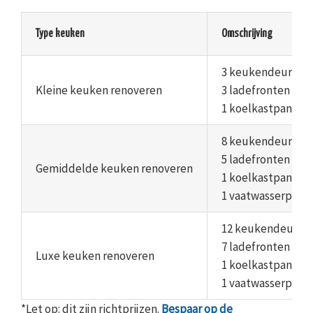
Type keuken
Omschrijving
3 keukendeuren
Kleine keuken renoveren
3 ladefronten
1 koelkastpaneel
8 keukendeuren
5 ladefronten
Gemiddelde keuken renoveren
1 koelkastpaneel
1 vaatwasserpane
12 keukendeuren
7 ladefronten
Luxe keuken renoveren
1 koelkastpaneel
1 vaatwasserpane
*Let op: dit zijn richtprijzen.
Bespaar op de